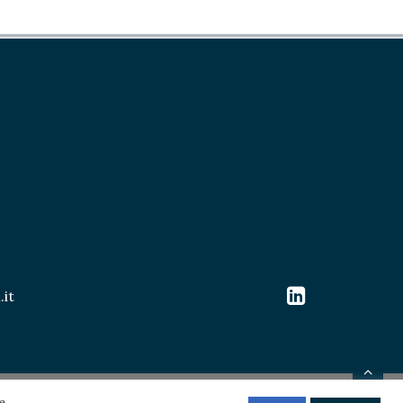
.it
e.