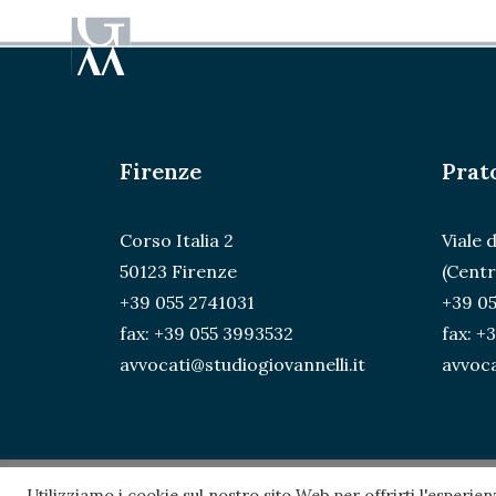
Firenze
Prat
Corso Italia 2
Viale 
50123 Firenze
(Centr
+39 055 2741031
+39 05
fax: +39 055 3993532
fax: +
avvocati@studiogiovannelli.it
avvoca
Utilizziamo i cookie sul nostro sito Web per offrirti l'esperie