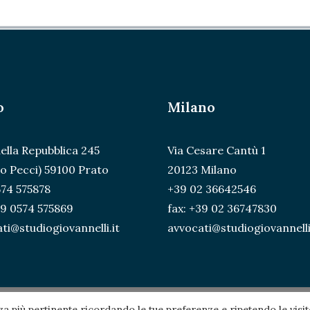
o
Milano
della Repubblica 245
Via Cesare Cantù 1
o Pecci) 59100 Prato
20123 Milano
74 575878
+39 02 36642546
39 0574 575869
fax: +39 02 36747830
ti@studiogiovannelli.it
avvocati@studiogiovannelli
nza più pertinente ricordando le tue preferenze e ripetendo le visit