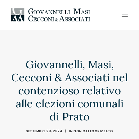
HOMEPAGE
AREE DI ATTIVITÀ
Giovannelli, Masi,
PROFESSIONISTI
Cecconi & Associati nel
CODICE ETICO
contenzioso relativo
ORGANIZZAZIONE
alle elezioni comunali
NEWS
LAVORA CON NOI
di Prato
SEDI E CONTATTI
SETTEMBRE 20, 2024
|
IN
NON CATEGORIZZATO
IT